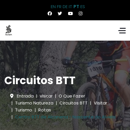
EN
FR
DE
IT
PT
ES
Circuitos BTT
Entrada
visitar
O Que Fazer
Turismo Natureza
Circuitos BTT
Visitar
Turismo
Rotas
Centro BTT de Alcanena - Nascente do Alviela