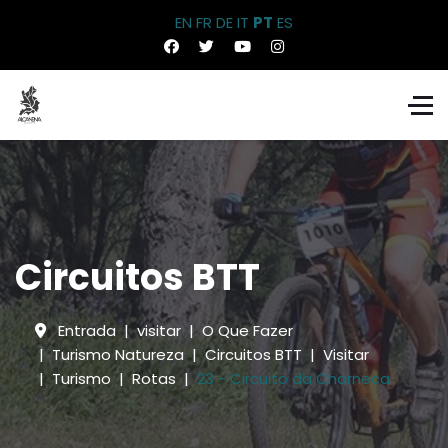
EN
FR
DE
IT
PT
ES
Circuitos BTT
Entrada
visitar
O Que Fazer
Turismo Natureza
Circuitos BTT
Visitar
Turismo
Rotas
23 - Circuito da Charneca