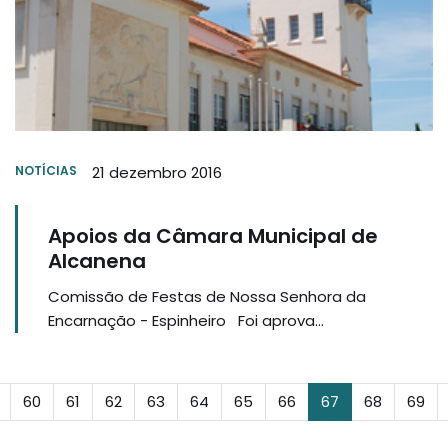
NOTÍCIAS
21 dezembro 2016
Apoios da Câmara Municipal de
Alcanena
Comissão de Festas de Nossa Senhora da
Encarnação - Espinheiro Foi aprova...
60
61
62
63
64
65
66
67
68
69